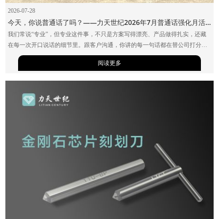
2026-07-28
今天，你说普通话了吗？——力天世纪2026年7月普通话强化月活动
我们常说“专业”，但专业这件事，不只是方案写得漂亮、产品做得扎实，还藏
在每一次开口说话的细节里。跟客户沟通，你讲的每一句话都在替公司打分；
跟供应商对接，你表达的每一个信息都影响协作效率；跟新同事交流，你用的
阅读更多
语言决定了对方融入的速度。